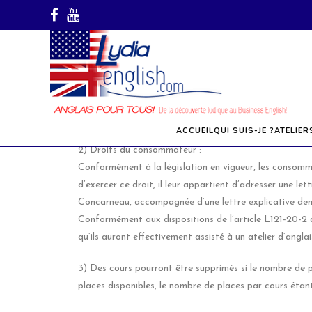
1) Les prix indiqués sont entendus en Euros, toutes ta
ACCUEIL
QUI SUIS-JE ?
ATELIER
2) Droits du consommateur :
Conformément à la législation en vigueur, les consomm
d’exercer ce droit, il leur appartient d’adresser une l
Concarneau, accompagnée d’une lettre explicative dem
Conformément aux dispositions de l’article L121-20-2 d
qu’ils auront effectivement assisté à un atelier d’anglais
3) Des cours pourront être supprimés si le nombre de pe
places disponibles, le nombre de places par cours étant