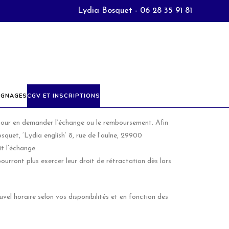
Lydia Bosquet - 06 28 35 91 81
s scolaires et jours fériés),
IGNAGES
CGV ET INSCRIPTIONS
 pour en demander l’échange ou le remboursement. Afin
squet, ‘Lydia english’ 8, rue de l’aulne, 29900
t l’échange.
rront plus exercer leur droit de rétractation dès lors
vel horaire selon vos disponibilités et en fonction des