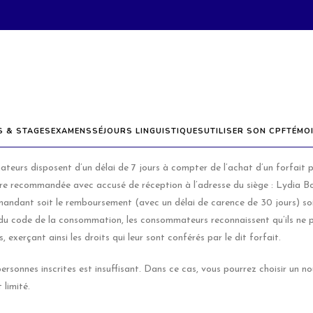
CONDITIONS GENERALES
xes comprises pour un engagement annuel de septembre à juin (hors vacance
S & STAGES
EXAMENS
SÉJOURS LINGUISTIQUES
UTILISER SON CPF
TÉMO
ateurs disposent d’un délai de 7 jours à compter de l’achat d’un forfait
ettre recommandée avec accusé de réception à l’adresse du siège : Lydia Bo
andant soit le remboursement (avec un délai de carence de 30 jours) soi
u code de la consommation, les consommateurs reconnaissent qu’ils ne pou
, exerçant ainsi les droits qui leur sont conférés par le dit forfait.
rsonnes inscrites est insuffisant. Dans ce cas, vous pourrez choisir un nou
 limité.