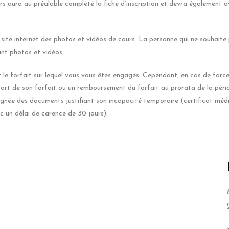
s aura au préalable complété la fiche d’inscription et devra également av
 site internet des photos et vidéos de cours. La personne qui ne souhaite p
ant photos et vidéos:
 le forfait sur lequel vous vous êtes engagés. Cependant, en cas de for
port de son forfait ou un remboursement du forfait au prorata de la périod
gnée des documents justifiant son incapacité temporaire (certificat médica
 un délai de carence de 30 jours).